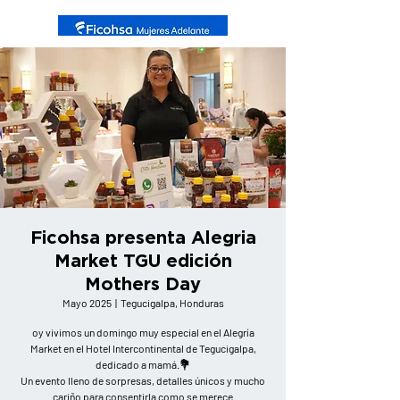
Ficohsa presenta Alegria
Market TGU edición
Mothers Day
Mayo 2025
  |  
Tegucigalpa, Honduras
oy vivimos un domingo muy especial en el Alegría
Market en el Hotel Intercontinental de Tegucigalpa,
dedicado a mamá.💐
Un evento lleno de sorpresas, detalles únicos y mucho
cariño para consentirla como se merece